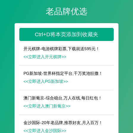
遥想公瑾当年，小乔初嫁了，雄姿英发。
羽扇纶巾，谈笑间，樯橹灰飞烟灭。
故国神游，多情应笑我，早生华发。
人生如梦，一尊还酹江月。